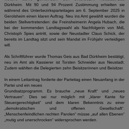
Dürkheim. Mit 90 und 94 Prozent Zustimmung erhielten sie
während des Unterbezirksparteitages am 6. September 2025 in
Gerolsheim einen klaren Auftrag. Neu ins Amt gewählt wurden die
beiden Stellvertretenden: die Freinsheimerin Angela Hubach, die
bei der kommenden Landtagswahl als Nachfolgerin von MdL
Christoph Spies antritt, sowie der Neustadter Claus Schick, der
bereits im Landtag sitzt und sein Mandat im Frühjahr verteidigen
will.
Als Schriftführer wurde Thomas Geis aus Bad Dürkheim bestätigt,
neu im Amt als Kassierer ist Torsten Schneider aus Neustadt.
Zudem wählten die Delegierten zehn Beisitzerinnen und Beisitzer.
In einem Leitantrag forderte der Parteitag einen Neuanfang in der
Partei und ein neues
Grundsatzprogramm. Es brauche „neue Kraft“ und „neues
Vertrauen“. Dies sei nur möglich mit „klarer Kante für
Steuergerechtigkeit“ und dem klaren Bekenntnis zu einer
„demokratischen und offenen Gesellschaft“.
„Menschenfeindlichen rechten Parolen“ müsse „auf allen Ebenen“
„mutig und unerschrocken“ widersprochen werden.